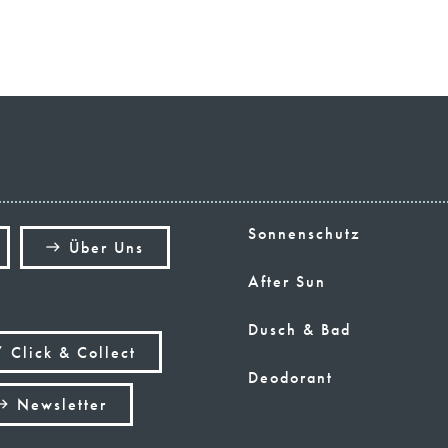
Sonnenschutz
Über Uns
east
After Sun
Dusch & Bad
 Click & Collect
Deodorant
Newsletter
ast