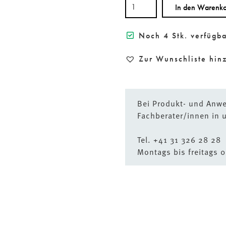
BÖRLIND
In den Warenk
Loser
Puder
Light
Noch 4 Stk. verfügb
10
g
Zur Wunschliste hin
Bei Produkt- und Anw
Fachberater/innen in u
Tel.
+41 31 326 28 28
Montags bis freitags 0