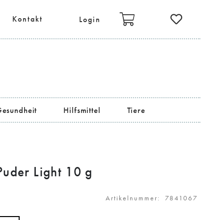
Kontakt
Login
esundheit
Hilfsmittel
Tiere
Sport und Fitness
Sonne, Ferien, Reisen
uder Light 10 g
Artikelnummer:
7841067