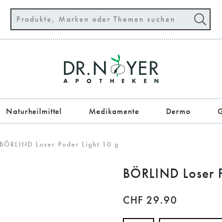
Naturheilmittel
Medikamente
Dermo
G
Körperpflege & Styling
BÖRLIND Loser Puder Light 10 g
BÖRLIND Loser P
CHF
29.90